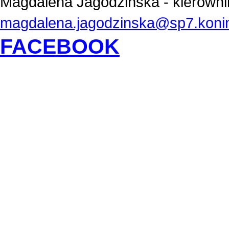
Magdalena Jagodzińska - kierowni
magdalena.jagodzinska@sp7.konin
FACEBOOK