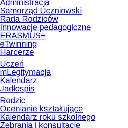
Administracja
Samorząd Uczniowski
Rada Rodziców
Innowacje pedagogiczne
ERASMUS+
eTwinning
Harcerze
Uczeń
mLegitymacja
Kalendarz
Jadłospis
Rodzic
Ocenianie kształtujące
Kalendarz roku szkolnego
Zebrania i konsultacje