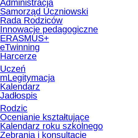
Administracja
Samorząd Uczniowski
Rada Rodziców
Innowacje pedagogiczne
ERASMUS+
eTwinning
Harcerze
Uczeń
mLegitymacja
Kalendarz
Jadłospis
Rodzic
Ocenianie kształtujące
Kalendarz roku szkolnego
Zebrania i konsultacje