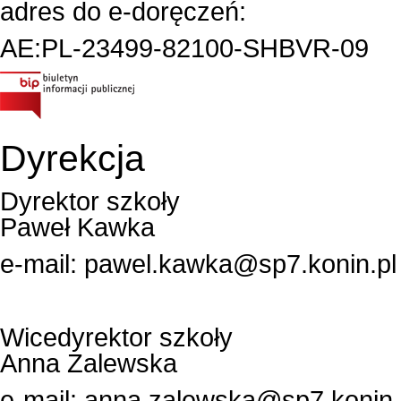
adres do e-doręczeń:
AE:PL-23499-82100-SHBVR-09
Dyrekcja
Dyrektor szkoły
Paweł Kawka
e-mail:
pawel.kawka@sp7.konin.pl
Wicedyrektor szkoły
Anna Zalewska
e-mail:
anna.zalewska@sp7.konin.