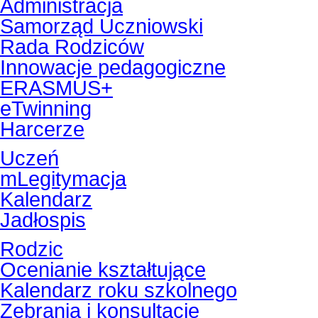
Administracja
Samorząd Uczniowski
Rada Rodziców
Innowacje pedagogiczne
ERASMUS+
eTwinning
Harcerze
Uczeń
mLegitymacja
Kalendarz
Jadłospis
Rodzic
Ocenianie kształtujące
Kalendarz roku szkolnego
Zebrania i konsultacje