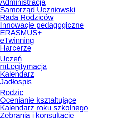
Administracja
Samorząd Uczniowski
Rada Rodziców
Innowacje pedagogiczne
ERASMUS+
eTwinning
Harcerze
Uczeń
mLegitymacja
Kalendarz
Jadłospis
Rodzic
Ocenianie kształtujące
Kalendarz roku szkolnego
Zebrania i konsultacje