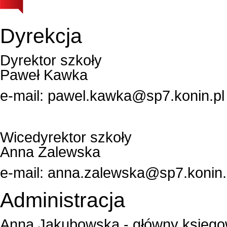
Dyrekcja
Dyrektor szkoły
Paweł Kawka
e-mail:
pawel.kawka@sp7.konin.pl
Wicedyrektor szkoły
Anna Zalewska
e-mail:
anna.zalewska@sp7.konin.
Administracja
Anna Jakubowska - główny księg