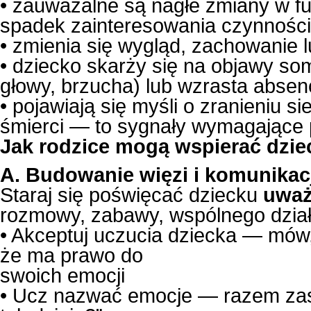
• zauważalne są nagłe zmiany w fu
spadek zainteresowania czynnościa
• zmienia się wygląd, zachowanie l
• dziecko skarży się na objawy so
głowy, brzucha) lub wzrasta absen
• pojawiają się myśli o zranieniu 
śmierci — to sygnały wymagające pi
Jak rodzice mogą wspierać dzie
A. Budowanie więzi i komunikac
Staraj się poświęcać dziecku
uważ
rozmowy, zabawy, wspólnego dział
• Akceptuj uczucia dziecka — mów
że ma prawo do
swoich emocji
• Ucz nazwać emocje — razem zast