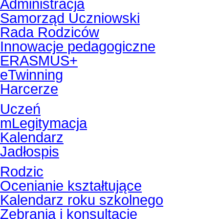
Administracja
Samorząd Uczniowski
Rada Rodziców
Innowacje pedagogiczne
ERASMUS+
eTwinning
Harcerze
Uczeń
mLegitymacja
Kalendarz
Jadłospis
Rodzic
Ocenianie kształtujące
Kalendarz roku szkolnego
Zebrania i konsultacje