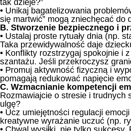
tak dzieje?”
• Unikaj bagatelizowania problem
się martwić” mogą zniechęcać do dz
B. Stworzenie bezpiecznego i 
• Ustalaj proste rytuały dnia (np. s
Taka przewidywalność daje dzieck
• Konflikty rozstrzygaj spokojnie 
szantażu. Jeśli przekroczysz granic
• Promuj aktywność fizyczną i wy
pomagają redukować napięcie emo
C. Wzmacnianie kompetencji e
Rozmawiajcie o stresie i trudnych
ulgę?
• Ucz umiejętności regulacji emocj
kreatywne wyrażanie uczuć (np. ry
• Chwal wysiłki, nie tylko sukcesy. 