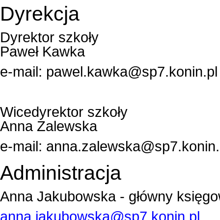
Dyrekcja
Dyrektor szkoły
Paweł Kawka
e-mail:
pawel.kawka@sp7.konin.pl
Wicedyrektor szkoły
Anna Zalewska
e-mail:
anna.zalewska@sp7.konin.
Administracja
Anna Jakubowska - główny księg
anna.jakubowska@sp7.konin.pl