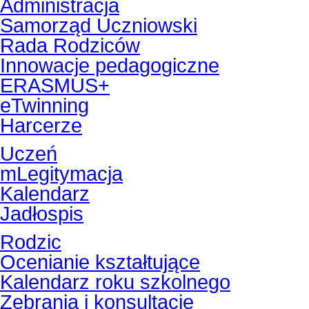
Administracja
Samorząd Uczniowski
Rada Rodziców
Innowacje pedagogiczne
ERASMUS+
eTwinning
Harcerze
Uczeń
mLegitymacja
Kalendarz
Jadłospis
Rodzic
Ocenianie kształtujące
Kalendarz roku szkolnego
Zebrania i konsultacje