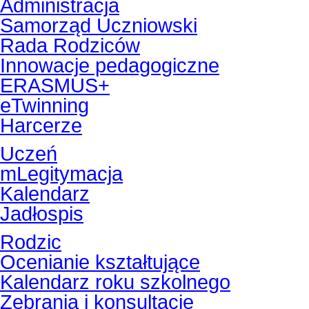
Administracja
Samorząd Uczniowski
Rada Rodziców
Innowacje pedagogiczne
ERASMUS+
eTwinning
Harcerze
Uczeń
mLegitymacja
Kalendarz
Jadłospis
Rodzic
Ocenianie kształtujące
Kalendarz roku szkolnego
Zebrania i konsultacje