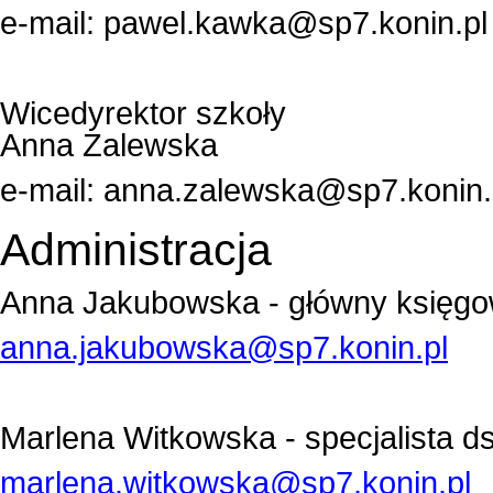
e-mail:
pawel.kawka@sp7.konin.pl
Wicedyrektor szkoły
Anna Zalewska
e-mail:
anna.zalewska@sp7.konin.
Administracja
Anna Jakubowska - główny księg
anna.jakubowska@sp7.konin.pl
Marlena Witkowska - s
pecjalista ds
marlena.witkowska@sp7.konin.pl